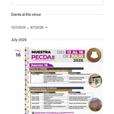
Events at this venue
 - 
12/1/2025
8/7/2026
Select
date.
July 2026
THU
16