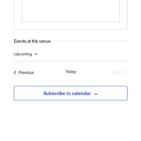
Events at this venue
Upcoming
Select
date.
Today
Next
Events
Previous
Events
Subscribe to calendar