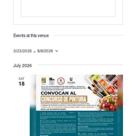
Events at this venue
 - 
3/23/2026
8/8/2026
Select
date.
July 2026
SAT
18